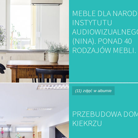
MEBLE DLA NARO
INSTYTUTU
AUDIOWIZUALNEG
(NINA). PONAD 40
RODZAJÓW MEBLI.
(11) zdjęć w albumie
PRZEBUDOWA DO
KIEKRZU