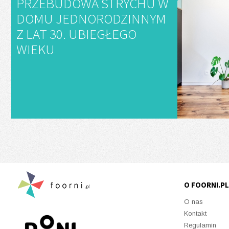
PRZEBUDOWA STRYCHU W
DOMU JEDNORODZINNYM
Z LAT 30. UBIEGŁEGO
WIEKU
O FOORNI.PL
O nas
Kontakt
Regulamin