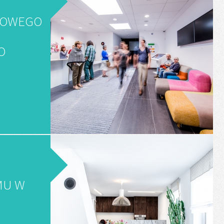
DOWEGO
O
MU W