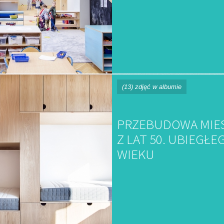
(13) zdjęć w albumie
PRZEBUDOWA MIE
Z LAT 50. UBIEGŁE
WIEKU