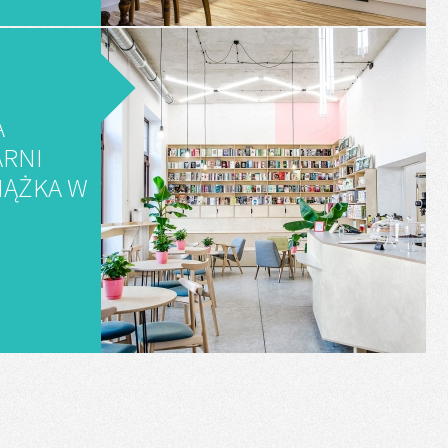
A
ARNI
IĄŻKA W