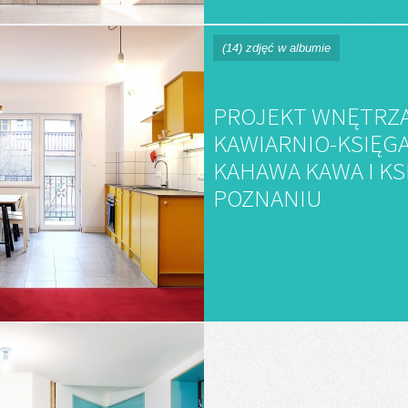
(14) zdjęć w albumie
PROJEKT WNĘTRZ
KAWIARNIO-KSIĘG
KAHAWA KAWA I KS
POZNANIU