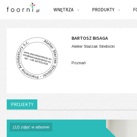
WNĘTRZA
PRODUKTY
F
▼
▼
BARTOSZ BISAGA
Atelier Starzak Strebicki
Poznań
PROJEKTY
(12) zdjęć w albumie