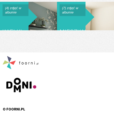
(4) zdjęć w
(7) zdjęć w
albumie
albumie
WIELKI
MIESZKANIE
BŁĘKIT
PARY
PONAD
ARTYSTÓW
HORYZONTEM
O FOORNI.PL