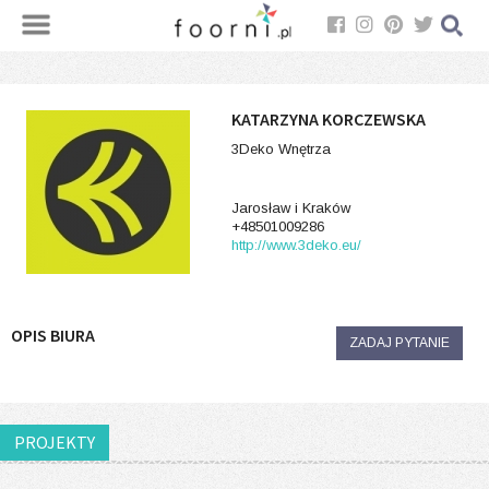
KATARZYNA KORCZEWSKA
3Deko Wnętrza
Jarosław i Kraków
+48501009286
http://www.3deko.eu/
OPIS BIURA
ZADAJ PYTANIE
PROJEKTY